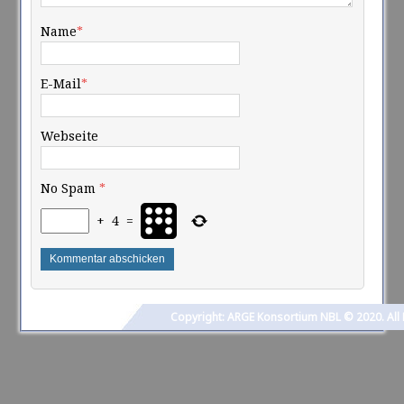
Name
*
E-Mail
*
Webseite
No Spam
*
+
4
=
Copyright: ARGE Konsortium NBL © 2020. All 