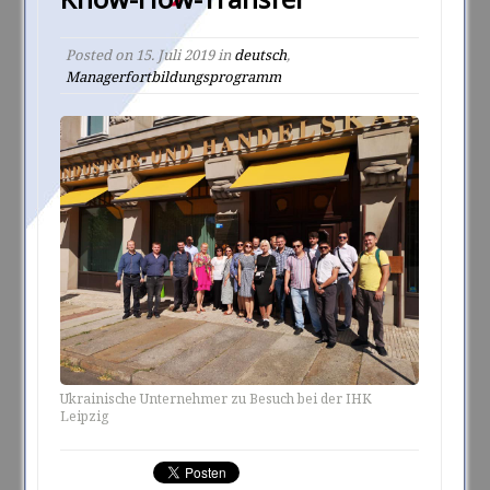
Posted on
15. Juli 2019
in
deutsch
,
Managerfortbildungsprogramm
Ukrainische Unternehmer zu Besuch bei der IHK
Leipzig