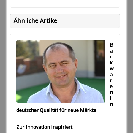
Ähnliche Artikel
B
a
c
k
w
a
r
e
n
i
n
deutscher Qualität für neue Märkte
Zur Innovation inspiriert