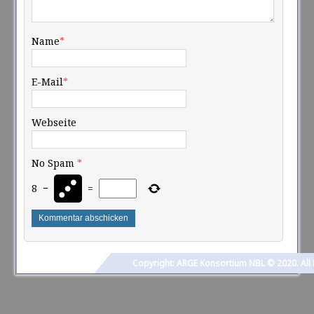
Name
*
E-Mail
*
Webseite
No Spam
*
8
−
=
Copyright: ARGE Konsortium NBL © 2020. All 