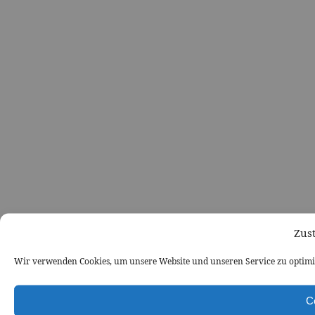
Zus
Wir verwenden Cookies, um unsere Website und unseren Service zu optimi
C