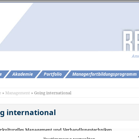
Anw
e
Akademie
Portfolio
Managerfortbildungsprogramm
e
»
Management
» Going international
g international
erkulturelles Management und Verhandlungstechniken
ngemanagement
Zustimmung verwalten