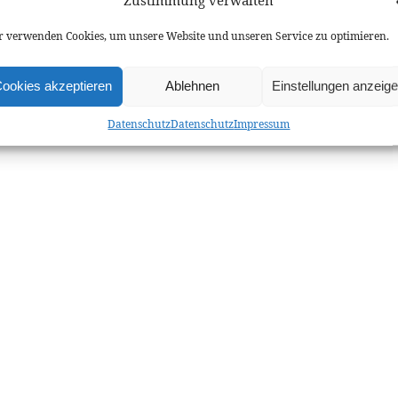
ernationale Verträge und Vertragsverhandlungen
taktmanagement
 verwenden Cookies, um unsere Website und unseren Service zu optimieren.
anzierung, Kreditbürgschaften und Außenwirtschaftsforderung
ortmarketing
ookies akzeptieren
Ablehnen
Einstellungen anzeig
chandising
ländisches Wirtschaftsrecht und Partnersuche
Datenschutz
Datenschutz
Impressum