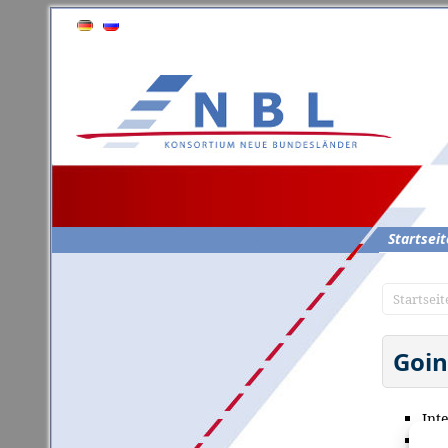
Startseit
Startseit
Goin
Int
Cha