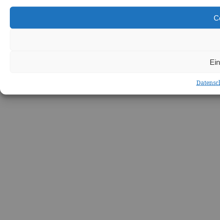
C
Ein
Datensc