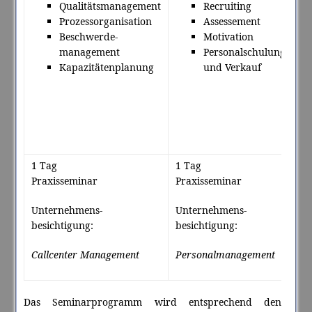
Qualitätsmanagement
Recruiting
Prozessorganisation
Assessement
Beschwerde-
Motivation
management
Personalschulung
Kapazitätenplanung
und Verkauf
1 Tag
1 Tag
1 
Praxisseminar
Praxisseminar
Pr
Unternehmens-
Unternehmens-
Un
besichtigung:
besichtigung:
be
Callcenter Management
Personalmanagement
Se
Das Seminarprogramm wird entsprechend den