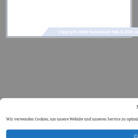
Copyright: ARGE Konsortium NBL © 2020. Al
Wir verwenden Cookies, um unsere Website und unseren Service zu optimi
C