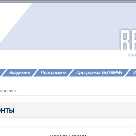
Anw
Академия
Программы
Программа GIZ/BMWI
У
Клиeнты
eнты
Manage Consent